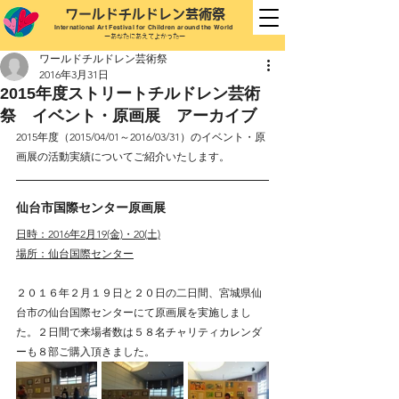
ワールドチルドレン芸
術祭
International
Art Festival for Children
around the World
ーあなたにあえてよかったー
ワールドチルドレン芸術祭
2016年3月31日
2015年度ストリートチルドレン芸術
祭 イベント・原画展 アーカイブ
2015年度（2015/04/01～2016/03/31）のイベント・原
画展の活動実績についてご紹介いたします。
仙台市国際センター原画展
日時：2016年2月19(金)・20(土)
場所：仙台国際センター
２０１６年２月１９日と２０日の二日間、宮城県仙
台市の仙台国際センターにて原画展を実施しまし
た。２日間で来場者数は５８名チャリティカレンダ
ーも８部ご購入頂きました。