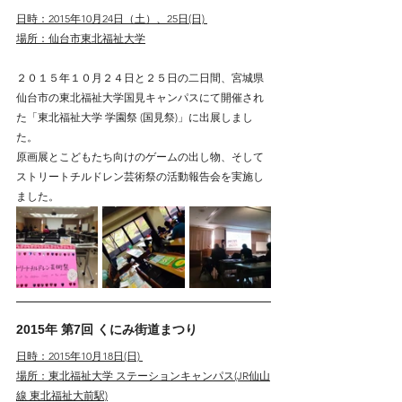
日時：2015年10月24日（土）、25日(日) 
場所：仙台市東北福祉大学
２０１５年１０月２４日と２５日の二日間、宮城県
仙台市の東北福祉大学国見キャンパスにて開催され
た「東北福祉大学 学園祭 (国見祭)」に出展しまし
た。
原画展とこどもたち向けのゲームの出し物、そして
ストリートチルドレン芸術祭の活動報告会を実施し
ました。
2015年 第7回 くにみ街道まつり
日時：2015年10月18日(日) 
場所：東北福祉大学 ステーションキャンパス(JR仙山
線 東北福祉大前駅)